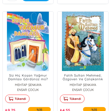
Siz Hiç Koşan Yağmur
Fatih Sultan Mehmed;
Damlası Gördünüz mü?
Özgüven Ve Çalışkanlık
MEHTAP ŞENKAYA
MEHTAP ŞENKAYA
ENSAR ÇOCUK
ENSAR ÇOCUK
Tükendi
Tükendi
₺
9,75
%35
₺
4,55
%35