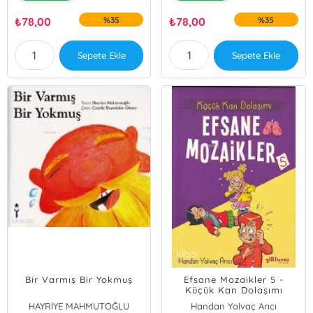
₺
78,00
%35
₺
78,00
%35
Sepete Ekle
Sepete Ekle
Bir Varmış Bir Yokmuş
Efsane Mozaikler 5 -
Küçük Kan Dolaşımı
HAYRİYE MAHMUTOĞLU
Handan Yalvaç Arıcı