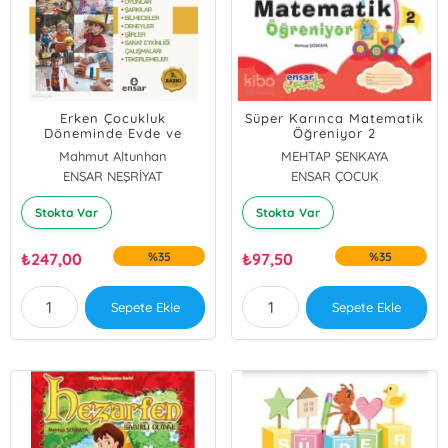
Erken Çocukluk
Süper Karınca Matematik
Döneminde Evde ve
Öğreniyor 2
Okulda Yapılabilecek
Mahmut Altunhan
MEHTAP ŞENKAYA
Etkinlikler
ENSAR NEŞRİYAT
ENSAR ÇOCUK
Stokta Var
Stokta Var
₺
247,00
%35
₺
97,50
%35
Sepete Ekle
Sepete Ekle