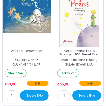
Afacan Yumurtalar
Küçük Prens; M.E.B
Tavsiyeli 100 Temel Eser
CEVRİYE OYMAK
Antoine de Saint-Exupery
GÜLHANE YAYINLARI
GÜLHANE YAYINLARI
Stokta Var
Stokta Var
₺
91,00
%35
₺
65,00
%35
Sepete Ekle
Sepete Ekle