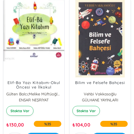
Elif-Ba Yazı Kitabım-Okul
Bilim ve Felsefe Bahçesi
Öncesi ve İlkokul
Gülten Balcı;Melike Müftüoğlu Yılmaz;Hafize Beyza Bilgi;Rabia Kuruner
Vehbi Vakkasoğlu
ENSAR NEŞRİYAT
GÜLHANE YAYINLARI
Stokta Var
Stokta Var
₺
130,00
%35
₺
104,00
%35