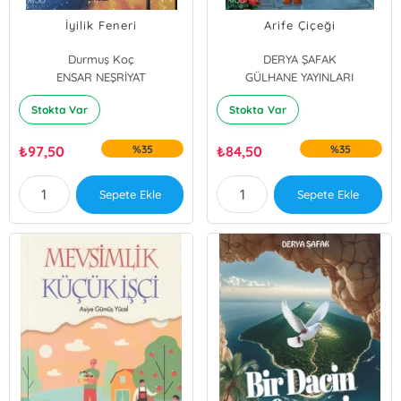
İyilik Feneri
Arife Çiçeği
Durmuş Koç
DERYA ŞAFAK
ENSAR NEŞRİYAT
GÜLHANE YAYINLARI
Stokta Var
Stokta Var
₺
97,50
%35
₺
84,50
%35
Sepete Ekle
Sepete Ekle