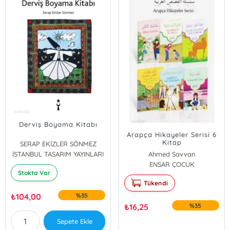
Derviş Boyama Kitabı
Arapça Hikayeler Serisi 6
Kitap
SERAP EKİZLER SÖNMEZ
İSTANBUL TASARIM YAYINLARI
Ahmed Savvan
ENSAR ÇOCUK
Stokta Var
Tükendi
₺
104,00
%35
₺
16,25
%35
Sepete Ekle