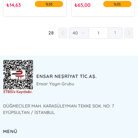
₺
14,63
%35
₺
65,00
%35
28
1
ENSAR NEŞRİYAT TİC.AŞ.
Ensar Yayın Grubu
DÜĞMECİLER MAH. KARASÜLEYMAN TEKKE SOK. NO: 7
EYÜPSULTAN / İSTANBUL
MENÜ