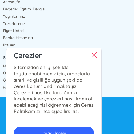
Anasayfa
Değerler Eğitimi Dergisi
Yayınlarımız
Yazarlarımız
Fiyat Listesi
Banka Hesapları
İletişim
Çerezler
SÖZLEŞMELER
Mesafeli Satış Sözleşmesi
Sitemizden en iyi şekilde
faydalanabilmeniz için, amaçlarla
Ön Bilgilendirme Formu
sınırlı ve gizliliğe uygun şekilde
Ödeme ve Teslimat
çerez konumlandırmaktayız.
Gizlilik ve Güvenlik
Çerezleri nasıl kullandığımızı
incelemek ve çerezleri nasıl kontrol
edebileceğinizi öğrenmek için Çerez
bilgi@ensarnesriyat.com.tr
Politikamızı inceleyebilirsiniz.
0212 577 6668
İçeriği İncele