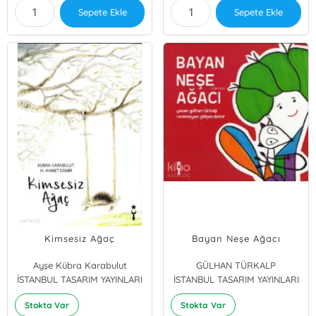
Sepete Ekle
Sepete Ekle
Kimsesiz Ağaç
Bayan Neşe Ağacı
Ayşe Kübra Karabulut
GÜLHAN TÜRKALP
İSTANBUL TASARIM YAYINLARI
AHMET DEMİR
İSTANBUL TASARIM YAYINLARI
Stokta Var
Stokta Var