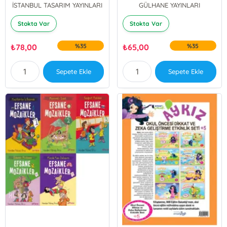
İSTANBUL TASARIM YAYINLARI
GÜLHANE YAYINLARI
Stokta Var
Stokta Var
₺
78,00
%35
₺
65,00
%35
Sepete Ekle
Sepete Ekle