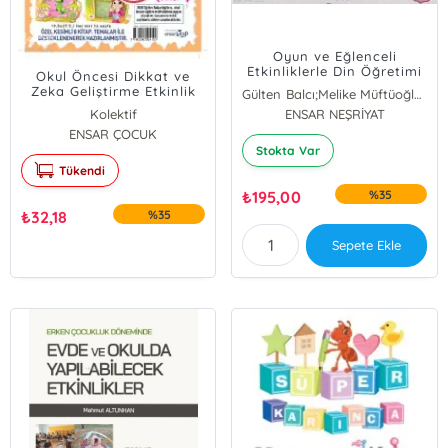
Oyun ve Eğlenceli
Etkinliklerle Din Öğretimi
Okul Öncesi Dikkat ve
4-6 Yaş
Zeka Geliştirme Etkinlik
Gülten Balcı;Melike Müftüoğlu;Hafize Beyza Bilgi;Rabia Kuruner
Seti +3
Kolektif
ENSAR NEŞRİYAT
ENSAR ÇOCUK
Stokta Var
Tükendi
₺
195,00
%35
₺
32,18
%35
Sepete Ekle