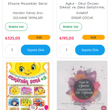
Efsane Mozaikler Serisi
Aykız - Okul Öncesi
Dikkat ve Zeka Geliştirme;
Etkinlik Seti + 5
Handan Yalvaç Arıcı
Kolektif
GÜLHANE YAYINLARI
ENSAR ÇOCUK
Stokta Var
Stokta Var
₺
325,00
%35
₺
195,00
%35
Sepete Ekle
Sepete Ekle