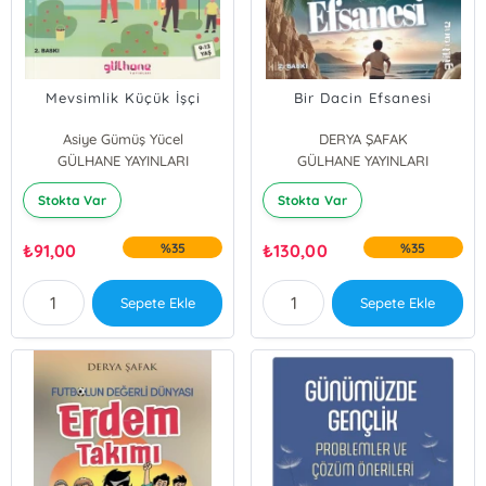
Mevsimlik Küçük İşçi
Bir Dacin Efsanesi
Asiye Gümüş Yücel
DERYA ŞAFAK
GÜLHANE YAYINLARI
GÜLHANE YAYINLARI
Stokta Var
Stokta Var
₺
91,00
%35
₺
130,00
%35
Sepete Ekle
Sepete Ekle