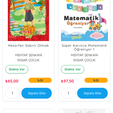
Hezarfen Sabırlı Olmak
Süper Karınca Matematik
Öğreniyor 1
MEHTAP ŞENKAYA
MEHTAP ŞENKAYA
ENSAR ÇOCUK
ENSAR ÇOCUK
Stokta Var
Stokta Var
₺
65,00
%35
₺
97,50
%35
Sepete Ekle
Sepete Ekle