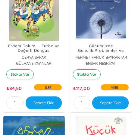
Erdem Takımı - Futbolun
Günümüzde
Değerli Dünyası
Gençlik;Problemler ve
Çözüm Önerileri
DERYA ŞAFAK
MEHMET FARUK BAYRAKTAR
GÜLHANE YAYINLARI
ENSAR NEŞRİYAT
Stokta Var
Stokta Var
₺
84,50
%35
₺
117,00
%35
Sepete Ekle
Sepete Ekle