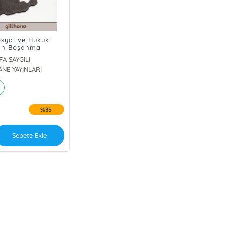
osyal ve Hukuki
an Boşanma
FA SAYGILI
NE YAYINLARI
him Balcıoğlu
İKAR ÖZKAN
dir Çomak
%35
Sepete Ekle