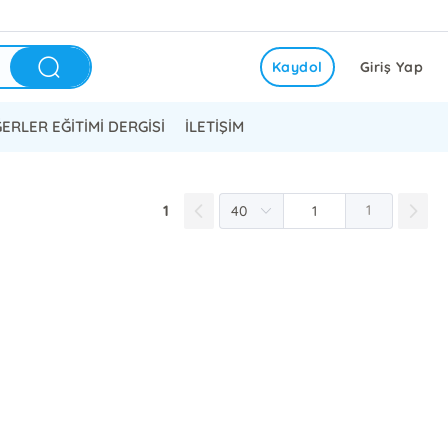
Kaydol
Giriş Yap
ERLER EĞİTİMİ DERGİSİ
İLETİŞİM
1
1