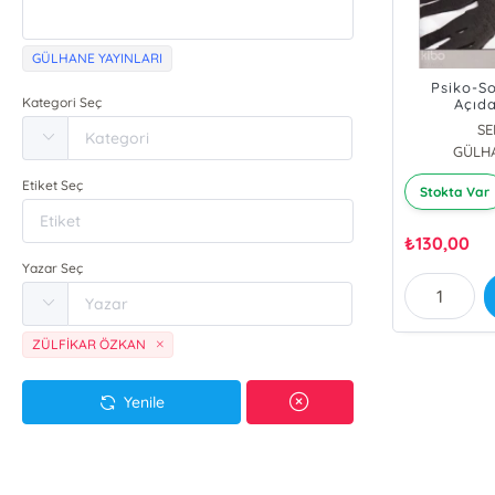
GÜLHANE YAYINLARI
Psiko-S
Kategori Seç
Açıd
SE
GÜLHA
İbra
ZÜLF
Etiket Seç
Stokta Var
Na
₺
130,00
Yazar Seç
ZÜLFİKAR ÖZKAN
Yenile