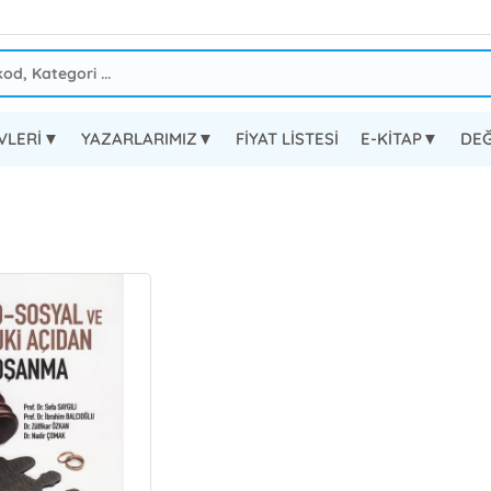
EVLERİ▼
YAZARLARIMIZ▼
FİYAT LİSTESİ
E-KİTAP▼
DEĞ