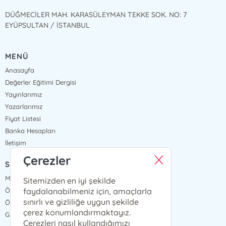
DÜĞMECİLER MAH. KARASÜLEYMAN TEKKE SOK. NO: 7
EYÜPSULTAN / İSTANBUL
MENÜ
Anasayfa
Değerler Eğitimi Dergisi
Yayınlarımız
Yazarlarımız
Fiyat Listesi
Banka Hesapları
İletişim
Çerezler
SÖZLEŞMELER
Mesafeli Satış Sözleşmesi
Sitemizden en iyi şekilde
faydalanabilmeniz için, amaçlarla
Ön Bilgilendirme Formu
sınırlı ve gizliliğe uygun şekilde
Ödeme ve Teslimat
çerez konumlandırmaktayız.
Gizlilik ve Güvenlik
Çerezleri nasıl kullandığımızı