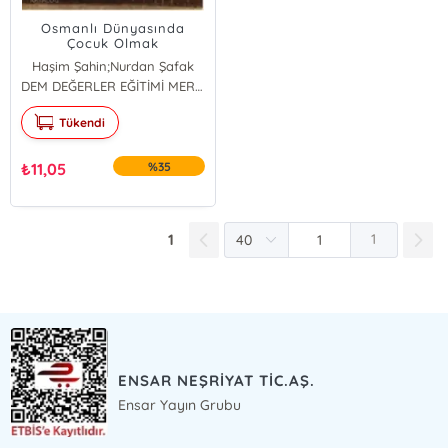
Osmanlı Dünyasında
Çocuk Olmak
Haşim Şahin;Nurdan Şafak
HAŞİM ŞAHİN
DEM DEĞERLER EĞİTİMİ MERKEZİ YAYINLARI
Nurdan Şafak
Tükendi
₺
11,05
%35
1
1
ENSAR NEŞRİYAT TİC.AŞ.
Ensar Yayın Grubu