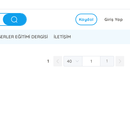
Kaydol
Giriş Yap
ERLER EĞİTİMİ DERGİSİ
İLETİŞİM
1
1