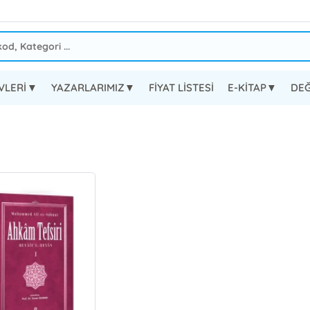
EVLERİ▼
YAZARLARIMIZ▼
FİYAT LİSTESİ
E-KİTAP▼
DEĞ