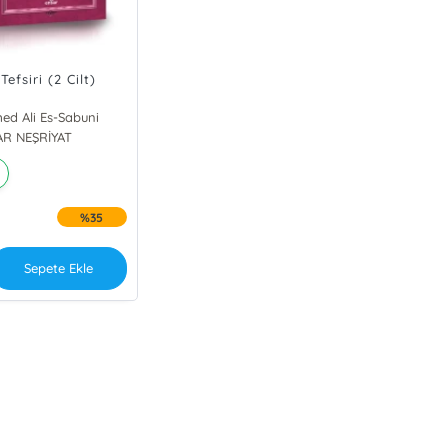
efsiri (2 Cilt)
d Ali Es-Sabuni
AR NEŞRİYAT
%35
Sepete Ekle