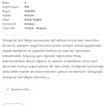
Baskı
:
4
Sayfa Sayısı
:
592
Boyut
:
160x235
Kapak
:
Karton
Kağıt
:
Kitap Kağıdı
Orjinal Dili
:
Arapça
Yayın Dili
:
Türkçe - Arapça
Türkiye'de Sarf Bilgisi konusunda telif edilmiş birçok eser mevcuttur.
Ancak bu eserlerin büyük bir kısmı pratik ve basit olmak gayretinden
ziyade akademik bir gayretle hazırlanmış olup her ayrıntıdan
bahsetmekte, Arapçayı yeni öğrenen öğrencilere hitap
edememektedir. Birçok öğrenci bu eserleri inceledikten sonra Sarf
dersinden korkup soğumaktadır. Bir ders kitabı niteliğinde hazırlandığı
iddia edilen eserler de alıştırmalardan yoksun bırakılmıştır. Dolayısıyla
...
Türkiye'de Sarf Bilgisi alanında,
Devamını Oku