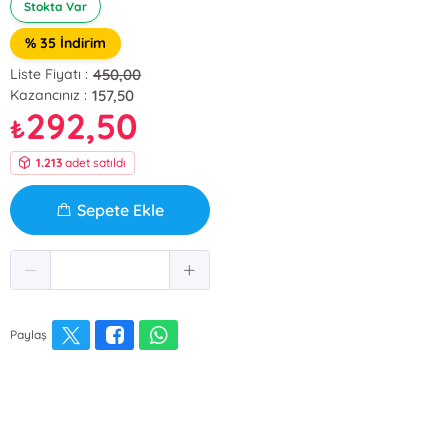
Stokta Var
% 35 İndirim
450,00
Liste Fiyatı :
157,50
Kazancınız :
292,50
₺
1.213
adet satıldı
Sepete Ekle
Paylaş