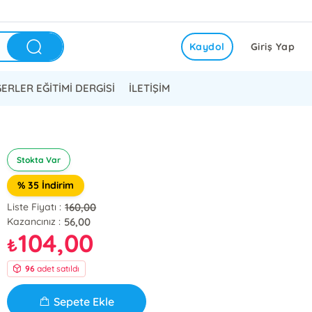
Kaydol
Giriş Yap
ERLER EĞİTİMİ DERGİSİ
İLETİŞİM
Stokta Var
% 35 İndirim
160,00
Liste Fiyatı :
56,00
Kazancınız :
104,00
₺
96
adet satıldı
Sepete Ekle