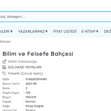
EVLERİ▼
YAZARLARIMIZ▼
FİYAT LİSTESİ
E-KİTAP▼
DEĞ
Bahçesi
Bilim ve Felsefe Bahçesi
Vehbi Vakkasoğlu
GÜLHANE YAYINLARI
Felsefe (Çocuk-Genç)
ISBN
:
9786055914981
Basım Tarihi
:
2021-09
Baskı
:
2
Sayfa Sayısı
:
120
Boyut
:
135x210
Kapak
:
Karton
Kağıt
:
Kitap Kağıdı
Orjinal Dili
:
Türkçe