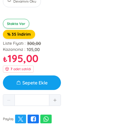
Devamını Oku
Stokta Var
% 35 İndirim
300,00
Liste Fiyatı :
105,00
Kazancınız :
195,00
₺
7
adet satıldı
Sepete Ekle
Paylaş