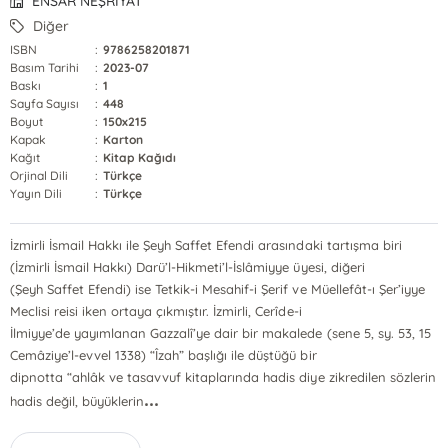
ENSAR NEŞRİYAT
Diğer
ISBN
:
9786258201871
Basım Tarihi
:
2023-07
Baskı
:
1
Sayfa Sayısı
:
448
Boyut
:
150x215
Kapak
:
Karton
Kağıt
:
Kitap Kağıdı
Orjinal Dili
:
Türkçe
Yayın Dili
:
Türkçe
İzmirli İsmail Hakkı ile Şeyh Saffet Efendi arasındaki tartışma biri
(İzmirli İsmail Hakkı) Darü’l-Hikmeti’l-İslâmiyye üyesi, diğeri
(Şeyh Saffet Efendi) ise Tetkik-i Mesahif-i Şerif ve Müellefât-ı Şer’iyye
Meclisi reisi iken ortaya çıkmıştır. İzmirli, Cerîde-i
İlmiyye’de yayımlanan Gazzalî’ye dair bir makalede (sene 5, sy. 53, 15
Cemâziye’l-evvel 1338) “Îzah” başlığı ile düştüğü bir
dipnotta “ahlâk ve tasavvuf kitaplarında hadis diye zikredilen sözlerin
...
hadis değil, büyüklerin