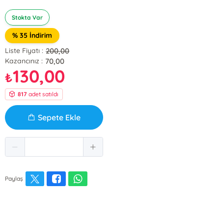
Stokta Var
% 35 İndirim
200,00
Liste Fiyatı :
70,00
Kazancınız :
130,00
₺
817
adet satıldı
Sepete Ekle
Paylaş