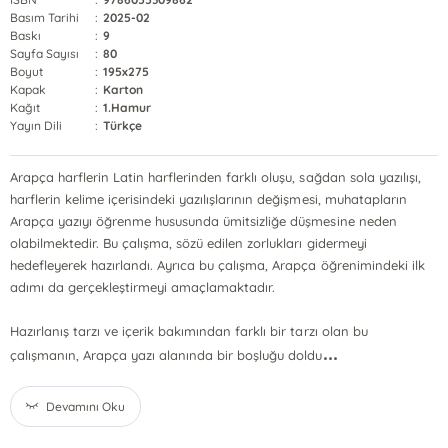
Basım Tarihi
:
2025-02
Baskı
:
9
Sayfa Sayısı
:
80
Boyut
:
195x275
Kapak
:
Karton
Kağıt
:
1.Hamur
Yayın Dili
:
Türkçe
Arapça harflerin Latin harflerinden farklı oluşu, sağdan sola yazılışı,
harflerin kelime içerisindeki yazılışlarının değişmesi, muhatapların
Arapça yazıyı öğrenme hususunda ümitsizliğe düşmesine neden
olabilmektedir. Bu çalışma, sözü edilen zorlukları gidermeyi
hedefleyerek hazırlandı. Ayrıca bu çalışma, Arapça öğrenimindeki ilk
adımı da gerçekleştirmeyi amaçlamaktadır.
Hazırlanış tarzı ve içerik bakımından farklı bir tarzı olan bu
...
çalışmanın, Arapça yazı alanında bir boşluğu doldu
Devamını Oku