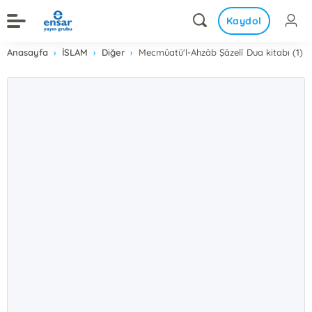
Kaydol
Anasayfa
İSLAM
Diğer
Mecmûatü'l-Ahzâb Şâzelî Dua kitabı (1)