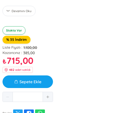
Devamını Oku
Stokta Var
% 35 İndirim
1.100,00
Liste Fiyatı :
385,00
Kazancınız :
715,00
₺
482
adet satıldı
Sepete Ekle