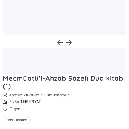
Mecmûatü'l-Ahzâb Şâzelî Dua kitabı
(1)
Ahmed Ziyaüddin Gümüşhanevi
ENSAR NEŞRİYAT
Diğer
Yeni Çıkanlar