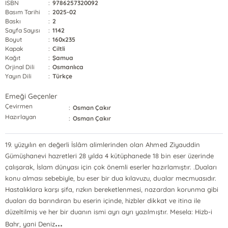
ISBN
:
9786257320092
Basım Tarihi
:
2025-02
Baskı
:
2
Sayfa Sayısı
:
1142
Boyut
:
160x235
Kapak
:
Ciltli
Kağıt
:
Şamua
Orjinal Dili
:
Osmanlıca
Yayın Dili
:
Türkçe
Emeği Geçenler
Çevirmen
:
Osman Çakır
Hazırlayan
:
Osman Çakır
19. yüzyılın en değerli İslâm alimlerinden olan Ahmed Ziyauddin
Gümüşhanevi hazretleri 28 yılda 4 kütüphanede 18 bin eser üzerinde
çalışarak, İslam dünyası için çok önemli eserler hazırlamıştır. .Duaları
konu alması sebebiyle, bu eser bir dua kılavuzu, dualar mecmuasıdır.
Hastalıklara karşı şifa, rızkın bereketlenmesi, nazardan korunma gibi
duaları da barındıran bu eserin içinde, hizbler dikkat ve itina ile
düzeltilmiş ve her bir duanın ismi ayrı ayrı yazılmıştır. Mesela: Hizb-i
...
Bahr, yani Deniz