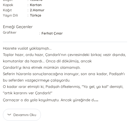
Kapak
:
Karton
Kağıt
:
2.Hamur
Yayın Dili
:
Türkçe
Emeği Geçenler
Grafiker
:
Ferhat Çınar
Hasrete vuslat yaklaşmıştı...
Toplar hazır, ordu hazır, Çandarlı'nın çevresindeki birkaç vezir dışında,
komutanlar da hazırdı... Onca dil dökülmüş, ancak
Çandarlı'yı ikna etmek mümkün olamamıştı.
Seferin hüsranla sonuçlanacağına inanıyor, son ana kadar, Padişah'ı
bu seferden vazgeçirmeye çalışıyordu.
O kadar ısrar etmişti ki, Padişah öfkelenmiş, "Ya gel, ya kal" demişti,
"artık kararını ver Çandarlı!"
...
Çarnaçar o da yola koyulmuştu. Ancak yüreğinde d
Devamını Oku