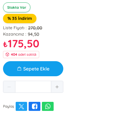
Stokta Var
% 35 İndirim
270,00
Liste Fiyatı :
94,50
Kazancınız :
175,50
₺
404
adet satıldı
Sepete Ekle
Paylaş