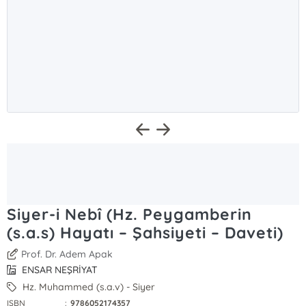
Siyer-i Nebî (Hz. Peygamberin
(s.a.s) Hayatı – Şahsiyeti – Daveti)
Prof. Dr. Adem Apak
ENSAR NEŞRİYAT
Hz. Muhammed (s.a.v) - Siyer
ISBN
:
9786052174357