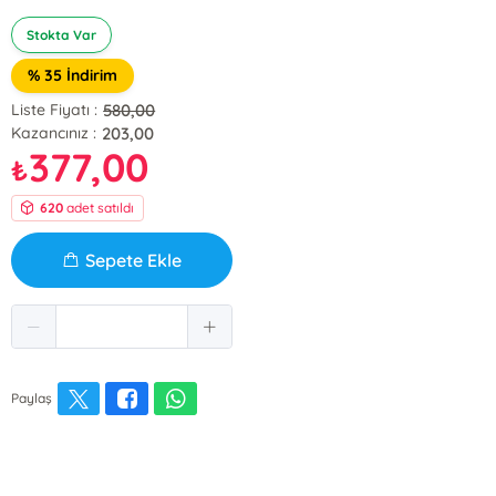
Stokta Var
% 35 İndirim
580,00
Liste Fiyatı :
203,00
Kazancınız :
377,00
₺
620
adet satıldı
Sepete Ekle
Paylaş