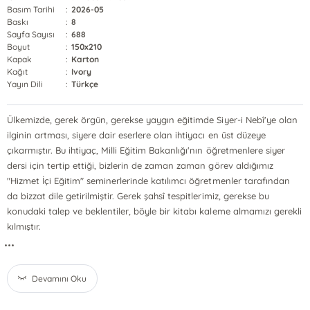
Basım Tarihi
:
2026-05
Baskı
:
8
Sayfa Sayısı
:
688
Boyut
:
150x210
Kapak
:
Karton
Kağıt
:
Ivory
Yayın Dili
:
Türkçe
Ülkemizde, gerek örgün, gerekse yaygın eğitimde Siyer-i Nebî'ye olan
ilginin artması, siyere dair eserlere olan ihtiyacı en üst düzeye
çıkarmıştır. Bu ihtiyaç, Milli Eğitim Bakanlığı'nın öğretmenlere siyer
dersi için tertip ettiği, bizlerin de zaman zaman görev aldığımız
"Hizmet İçi Eğitim" seminerlerinde katılımcı öğretmenler tarafından
da bizzat dile getirilmiştir. Gerek şahsî tespitlerimiz, gerekse bu
konudaki talep ve beklentiler, böyle bir kitabı kaleme almamızı gerekli
kılmıştır.
...
Devamını Oku