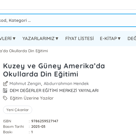
EVLERİ▼
YAZARLARIMIZ▼
FİYAT LİSTESİ
E-KİTAP▼
DEĞ
’da Okullarda Din Eğitimi
Kuzey ve Güney Amerika’da
Okullarda Din Eğitimi
,
Mahmut Zengin
Abdurrahman Hendek
DEM DEĞERLER EĞİTİMİ MERKEZİ YAYINLARI
Eğitim Üzerine Yazılar
Yeni Çıkanlar
ISBN
:
9786259527147
Basım Tarihi
:
2025-03
Baskı
:
1