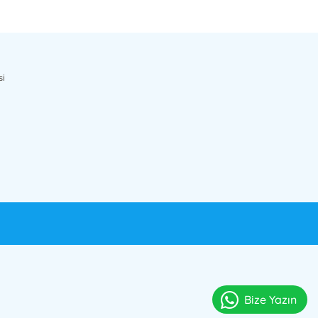
si
Bize Yazın