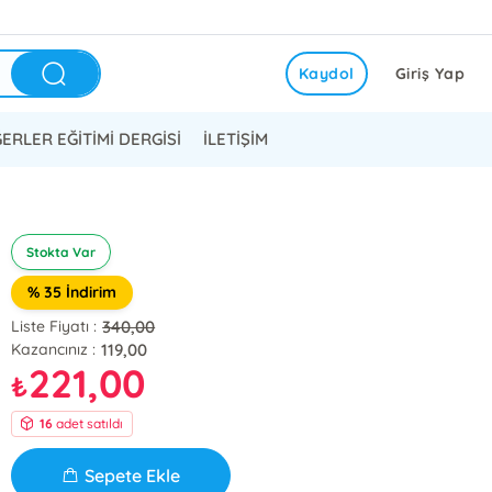
Kaydol
Giriş Yap
ERLER EĞİTİMİ DERGİSİ
İLETİŞİM
Stokta Var
% 35 İndirim
340,00
Liste Fiyatı :
119,00
Kazancınız :
221,00
₺
16
adet satıldı
Sepete Ekle