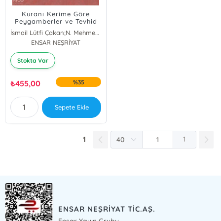
Kuranı Kerime Göre
Peygamberler ve Tevhid
Mücadelesi
İsmail Lütfi Çakan;N. Mehmed Solmaz
ENSAR NEŞRİYAT
Stokta Var
₺
455,00
%35
Sepete Ekle
1
1
ENSAR NEŞRİYAT TİC.AŞ.