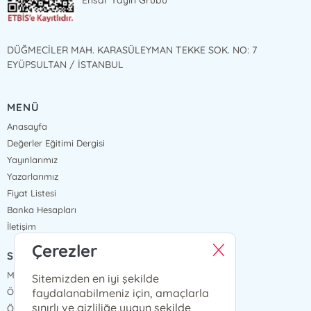
Ensar Yayın Grubu
DÜĞMECİLER MAH. KARASÜLEYMAN TEKKE SOK. NO: 7
EYÜPSULTAN / İSTANBUL
MENÜ
Anasayfa
Değerler Eğitimi Dergisi
Yayınlarımız
Yazarlarımız
Fiyat Listesi
Banka Hesapları
İletişim
Çerezler
SÖZLEŞMELER
Mesafeli Satış Sözleşmesi
Sitemizden en iyi şekilde
faydalanabilmeniz için, amaçlarla
Ön Bilgilendirme Formu
sınırlı ve gizliliğe uygun şekilde
Ödeme ve Teslimat