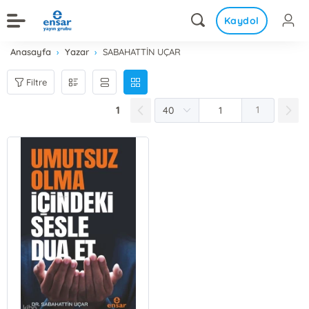
Kaydol
Anasayfa
Yazar
SABAHATTİN UÇAR
Filtre
1
1