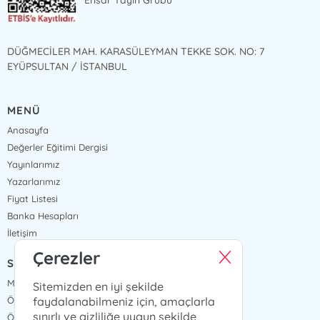
Ensar Yayın Grubu
DÜĞMECİLER MAH. KARASÜLEYMAN TEKKE SOK. NO: 7
EYÜPSULTAN / İSTANBUL
MENÜ
Anasayfa
Değerler Eğitimi Dergisi
Yayınlarımız
Yazarlarımız
Fiyat Listesi
Banka Hesapları
İletişim
Çerezler
SÖZLEŞMELER
Mesafeli Satış Sözleşmesi
Sitemizden en iyi şekilde
faydalanabilmeniz için, amaçlarla
Ön Bilgilendirme Formu
sınırlı ve gizliliğe uygun şekilde
Ödeme ve Teslimat