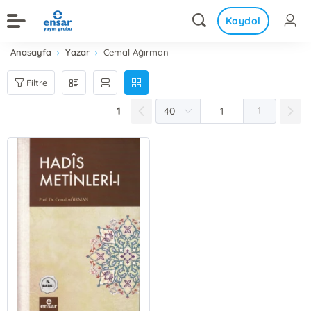
Kaydol
Anasayfa
Yazar
Cemal Ağırman
Filtre
1
1