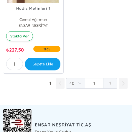
Hadis Metinleri 1
Cemal Ağırman
ENSAR NEŞRİYAT
Stokta Var
₺
227,50
%35
Sepete Ekle
1
1
ENSAR NEŞRİYAT TİC.AŞ.