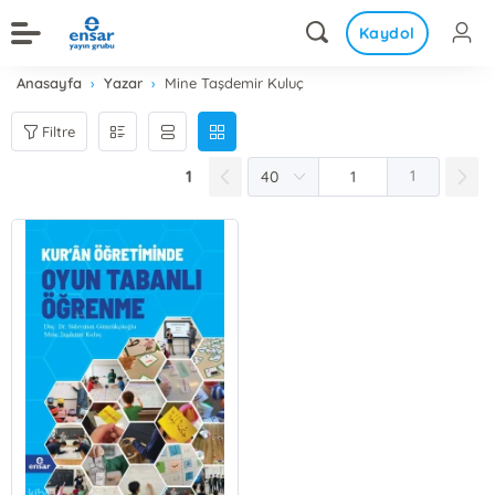
Kaydol
Anasayfa
Yazar
Mine Taşdemir Kuluç
Filtre
1
1