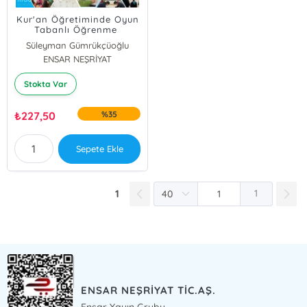
Kur'an Öğretiminde Oyun
Tabanlı Öğrenme
Süleyman Gümrükçüoğlu
Mine Taşdemir Kuluç
ENSAR NEŞRİYAT
Stokta Var
₺
227,50
%35
Sepete Ekle
1
1
ENSAR NEŞRİYAT TİC.AŞ.