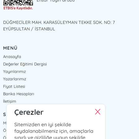
Ensar Yayın Grubu
DÜĞMECİLER MAH. KARASÜLEYMAN TEKKE SOK. NO: 7
EYÜPSULTAN / İSTANBUL
MENÜ
Anasayfa
Değerler Eğitimi Dergisi
Yayınlarımız
Yazarlarımız
Fiyat Listesi
Banka Hesapları
İletişim
Çerezler
SÖZLEŞMELER
Mesafeli Satış Sözleşmesi
Sitemizden en iyi şekilde
faydalanabilmeniz için, amaçlarla
Ön Bilgilendirme Formu
sınırlı ve gizliliğe uygun şekilde
Ödeme ve Teslimat