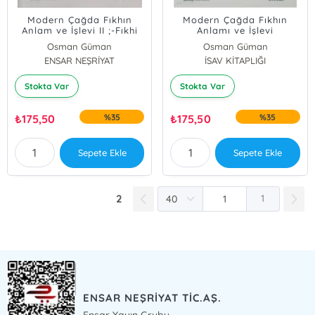
Modern Çağda Fıkhın
Modern Çağda Fıkhın
Anlam ve İşlevi II ;-Fıkhi
Anlamı ve İşlevi
Bilgi Üretiminde Çok
Osman Güman
Osman Güman
Mezhepli Yaklaşım-
ENSAR NEŞRİYAT
İSAV KİTAPLIĞI
Stokta Var
Stokta Var
₺
175,50
%35
₺
175,50
%35
Sepete Ekle
Sepete Ekle
2
1
ENSAR NEŞRİYAT TİC.AŞ.