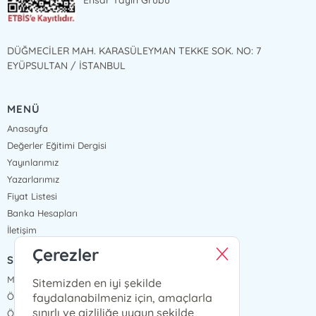
Ensar Yayın Grubu
DÜĞMECİLER MAH. KARASÜLEYMAN TEKKE SOK. NO: 7
EYÜPSULTAN / İSTANBUL
MENÜ
Anasayfa
Değerler Eğitimi Dergisi
Yayınlarımız
Yazarlarımız
Fiyat Listesi
Banka Hesapları
İletişim
Çerezler
SÖZLEŞMELER
Mesafeli Satış Sözleşmesi
Sitemizden en iyi şekilde
faydalanabilmeniz için, amaçlarla
Ön Bilgilendirme Formu
sınırlı ve gizliliğe uygun şekilde
Ödeme ve Teslimat