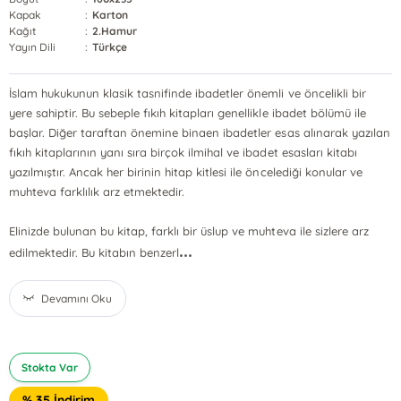
Kapak
:
Karton
Kağıt
:
2.Hamur
Yayın Dili
:
Türkçe
İslam hukukunun klasik tasnifinde ibadetler önemli ve öncelikli bir
yere sahiptir. Bu sebeple fıkıh kitapları genellikle ibadet bölümü ile
başlar. Diğer taraftan önemine binaen ibadetler esas alınarak yazılan
fıkıh kitaplarının yanı sıra birçok ilmihal ve ibadet esasları kitabı
yazılmıştır. Ancak her birinin hitap kitlesi ile öncelediği konular ve
muhteva farklılık arz etmektedir.
Elinizde bulunan bu kitap, farklı bir üslup ve muhteva ile sizlere arz
...
edilmektedir. Bu kitabın benzerl
Devamını Oku
Stokta Var
% 35 İndirim