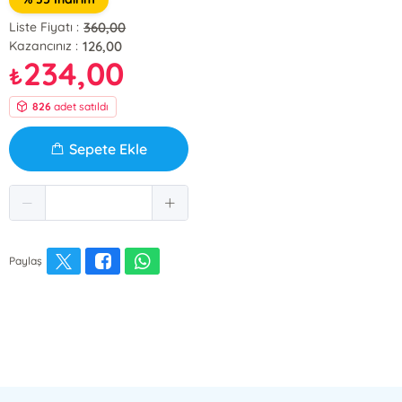
360,00
Liste Fiyatı :
126,00
Kazancınız :
234,00
₺
826
adet satıldı
Sepete Ekle
Paylaş