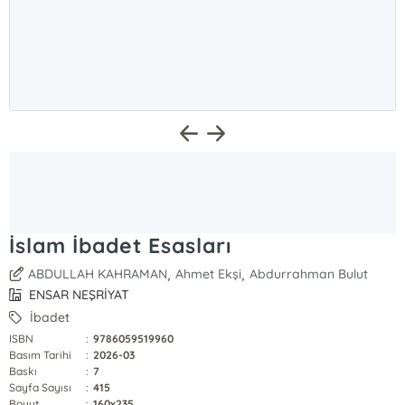
İslam İbadet Esasları
,
,
ABDULLAH KAHRAMAN
Ahmet Ekşi
Abdurrahman Bulut
ENSAR NEŞRİYAT
İbadet
ISBN
:
9786059519960
Basım Tarihi
:
2026-03
Baskı
:
7
Sayfa Sayısı
:
415
Boyut
:
160x235