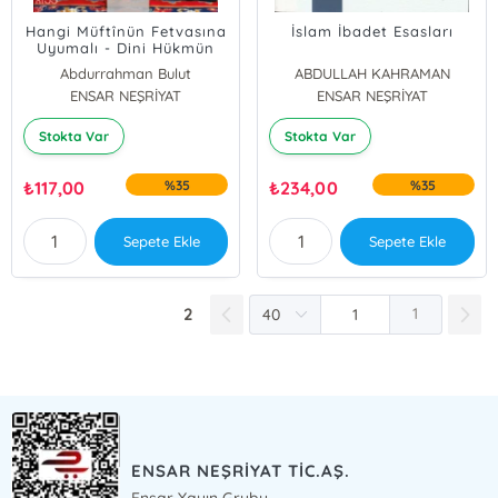
Hangi Müftînün Fetvasına
İslam İbadet Esasları
Uyumalı - Dini Hükmün
Belirlenmesinde Kanaatin
Abdurrahman Bulut
ABDULLAH KAHRAMAN
İşlev ve Önemi
ENSAR NEŞRİYAT
ENSAR NEŞRİYAT
Ahmet Ekşi
Abdurrahman Bulut
Stokta Var
Stokta Var
₺
117,00
%35
₺
234,00
%35
Sepete Ekle
Sepete Ekle
2
1
ENSAR NEŞRİYAT TİC.AŞ.