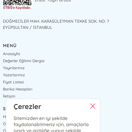
Ensar Yayın Grubu
DÜĞMECİLER MAH. KARASÜLEYMAN TEKKE SOK. NO: 7
EYÜPSULTAN / İSTANBUL
MENÜ
Anasayfa
Değerler Eğitimi Dergisi
Yayınlarımız
Yazarlarımız
Fiyat Listesi
Banka Hesapları
İletişim
Çerezler
SÖZLEŞMELER
Mesafeli Satış Sözleşmesi
Sitemizden en iyi şekilde
faydalanabilmeniz için, amaçlarla
Ön Bilgilendirme Formu
sınırlı ve gizliliğe uygun şekilde
Ödeme ve Teslimat